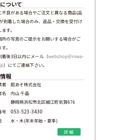
について
に不良がある場合やご注文と異なる商品(品
)が到着した場合のみ、返品・交換を受付け
します。
個所の写真のご提示をお願いする場合がご
ます。
到着後3日以内にメール（
webshop＠niwa-
jp
）にてご連絡下さい。
情報
業者
庭あそ株式会社
者名
内山 千晶
静岡県浜松市北区細江町気賀676
053-523-3430
番号
日
水・木(年末年始・夏季)
詳細