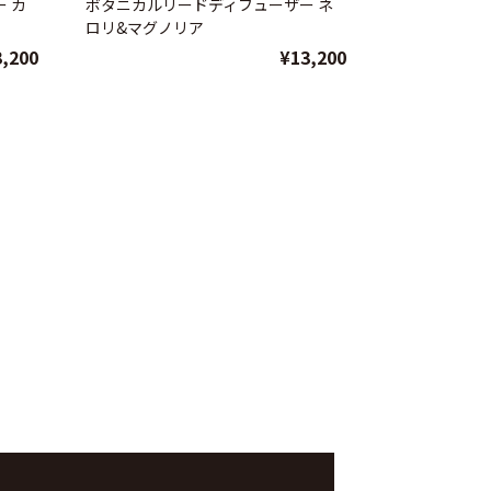
 カ
ボタニカルリードディフューザー ネ
ロリ&マグノリア
3,200
¥13,200