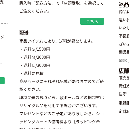
支
購入時「配送方法」で「店頭受取」を選択して
返品
ご注文ください。
商品
違い
こちら
いた
配送
不良
をメ
商品アイテムにより、送料が異なります。
ざい
・送料Ｓ/1500円
商品
・送料Ｍ/2000円
asso.
第、
・送料Ｌ/3000円
店舗
・送料要見積
販売
商品ページにそれぞれ記載がありますのでご確
責任
認ください。
住所
環境問題の観点から、段ボールなどの梱包材は
電話
リサイクル品を利用する場合がございます。
定休
プレゼントなどのご予定がありましたら、ショ
ッピングカートの備考欄より【ラッピング希